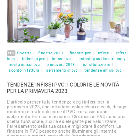
TA
fis
inf
finestre
finestre 2023
finestre pvc
infissi
infissi
TAG
fin
in pv
infissi in pvc
infissi pvc
lastastaplus finestra easy
novità infissi pvc
primavera 2023
ristrutturazione
DE
sconto in fattura
serramenti in pvc
tendenze infissi pvc
FA
ST
TENDENZE INFISSI PVC: I COLORI E LE NOVITÀ
PER LA PRIMAVERA 2023
In 
ed
det
L'articolo presenta le tendenze degli infissi per la
qua
primavera 2023, che includono colori chiari e caldi, design
Abb
one
moderno e materiali come il PVC che assicurano
opz
isolamento termico e acustico. Gli infissi in PVC sono una
l'o
scelta funzionale, sicura ed elegante per valorizzare
all
l'arredamento della tua casa e migliorare il comfort. Le
let
finestre in PVC possono anche illuminare gli interni e
ult
lus
diventare elementi centrali dell'arredamento.