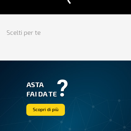
Scelti per te
?
ASTA
FAI DA TE
Scopri di più